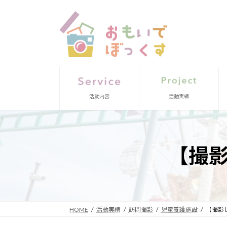
コ
ナ
ン
ビ
テ
ゲ
ン
ー
ツ
シ
へ
ョ
ス
ン
キ
に
ッ
移
活動内容
活動実績
プ
動
【撮
HOME
活動実績
訪問撮影
児童養護施設
【撮影