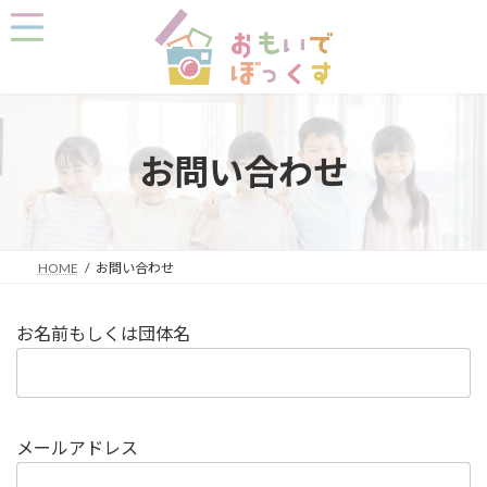
コ
ナ
ン
ビ
テ
ゲ
ン
ー
ツ
シ
へ
ョ
ス
ン
キ
に
お問い合わせ
ッ
移
プ
動
HOME
お問い合わせ
お名前もしくは団体名
メールアドレス