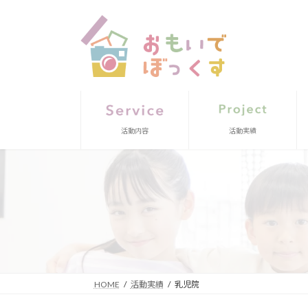
コ
ナ
ン
ビ
テ
ゲ
ン
ー
ツ
シ
へ
ョ
ス
ン
キ
に
ッ
移
活動内容
活動実績
プ
動
HOME
活動実績
乳児院