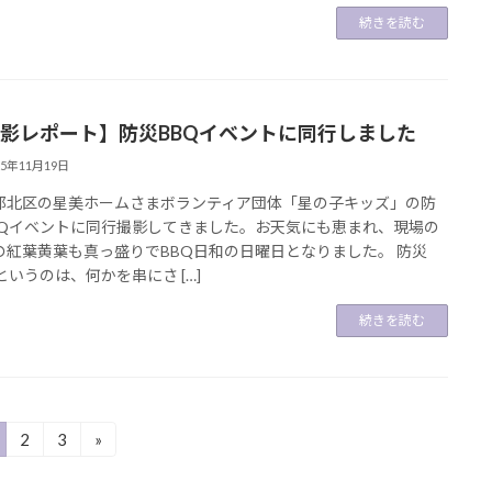
続きを読む
影レポート】防災BBQイベントに同行しました
25年11月19日
都北区の星美ホームさまボランティア団体「星の子キッズ」の防
BQイベントに同行撮影してきました。お天気にも恵まれ、現場の
の紅葉黄葉も真っ盛りでBBQ日和の日曜日となりました。 防災
というのは、何かを串にさ […]
続きを読む
2
3
»
固
固
定
定
ペ
ペ