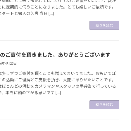
「季節ごとに来て撮影してほしい」とのご要望をいただき、数か
とに定期的に伺うことになりました。とても嬉しいご依頼です。
タートと搬入の苦労 当日 […]
続きを読む
のご寄付を頂きました。ありがとうございます
26年4月23日
は少しずつご寄付を頂くことも増えてまいりました。おもいでぼ
すの活動にご理解とご支援を頂き、大変にありがたいことです。
はほとんどの活動をカメラマンやスタッフの手弁当で行っている
で、本当に頭の下がる思いです […]
続きを読む