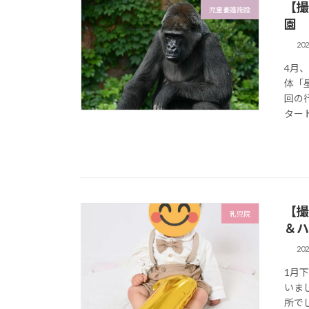
【撮
児童養護施設
園
20
4月
体「
回の
タート
【撮
乳児院
＆ハ
20
1月
いま
所で