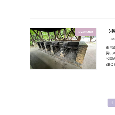
【撮
児童養護施設
20
東京
災B
公園
BBQ
投
1
固
定
ペ