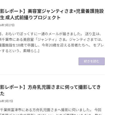
影レポート】美容室ジャンティさま×児童養護施設
生 成人式前撮りプロジェクト
26年5月27日
日、おもいでぼっくすに一通のメールが届きました。 送り主は、
県千葉市にある美容室「ジャンティ」さま。ジャンティさまでは、
養護施設を18歳で卒園し、今年20歳を迎える若者たちへ、 をプレ
するという、素晴ら […]
続きを読む
影レポート】方舟乳児園さまに伺って撮影してき
た
26年5月7日
、千葉県富津市にある方舟乳児園さまへ撮影に伺いました。 今回