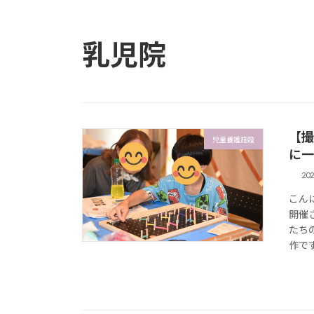
乳児院
【撮
児童養護施設
に一
20
こん
開催
たち
作です