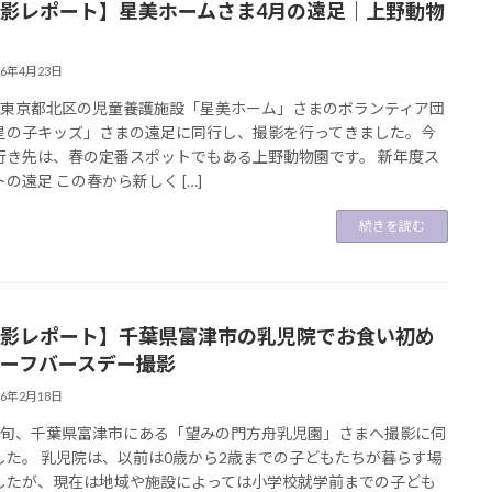
影レポート】星美ホームさま4月の遠足｜上野動物
26年4月23日
、東京都北区の児童養護施設「星美ホーム」さまのボランティア団
星の子キッズ」さまの遠足に同行し、撮影を行ってきました。今
行き先は、春の定番スポットでもある上野動物園です。 新年度ス
の遠足 この春から新しく […]
続きを読む
影レポート】千葉県富津市の乳児院でお食い初め
ーフバースデー撮影
26年2月18日
下旬、千葉県富津市にある「望みの門方舟乳児園」さまへ撮影に伺
した。 乳児院は、以前は0歳から2歳までの子どもたちが暮らす場
したが、現在は地域や施設によっては小学校就学前までの子ども