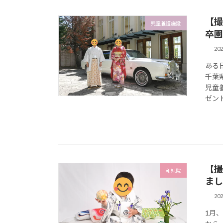
【撮
児童養護施設
卒園
20
ある
千葉
児童
ゼント
【撮
乳児院
まし
20
1月