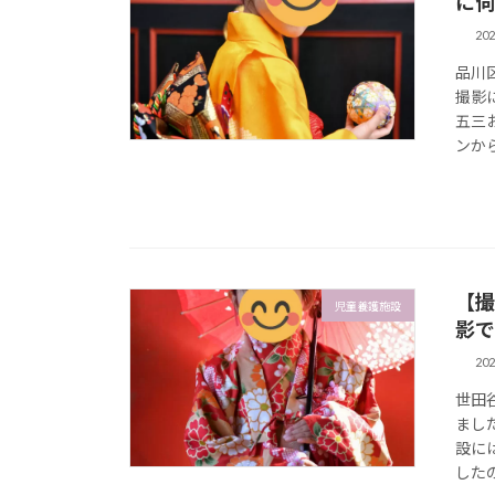
に伺
20
品川
撮影
五三
ンから
【撮
児童養護施設
影で
20
世田
まし
設に
した