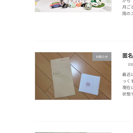
から
月ご
雨のス
匿名
お知らせ
20
最近
っく
現在
状態