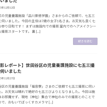
いました
25年12月12日
区の児童養護施設「品川景徳学園」さまからのご依頼で、七五三
に伺いました。今回の主役は7歳の女子1名さま。お天気も良く七
お参り日和です！ まずは施設内での撮影 室内でのヘアメイクシー
撮影スタートです。 裏 […]
続きを読む
影レポート】世田谷区の児童養護施設に七五三撮
伺いました
25年11月27日
谷区の児童養護施設「福音寮」さまのご依頼で七五三撮影に伺い
た。お天気は晴れで絶好の七五三びよりとなりました。今回は施
はお邪魔せず、現地（神社）集合で神社のみでの撮影とのことで
ので、おもいでぼっくすカメラマ […]