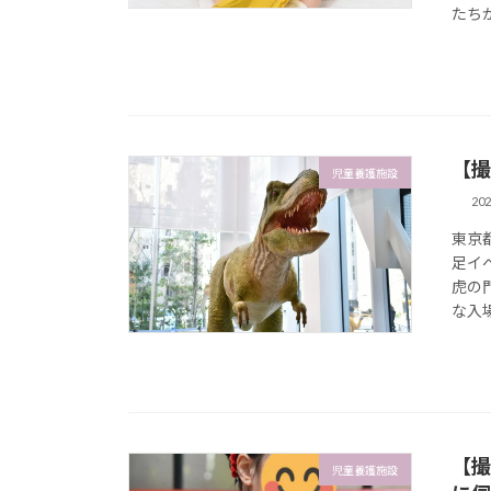
たちが
【撮
児童養護施設
20
東京
足イ
虎の
な入
【撮
児童養護施設